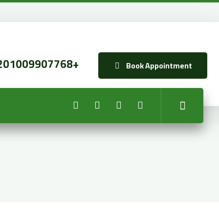
: 201009907768+
Book Appointment